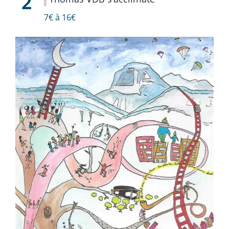
2
7€ à 16€