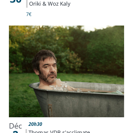
Oriki & Woz Kaly
7€
Déc
20h30
Thomas VDB s’acclimate