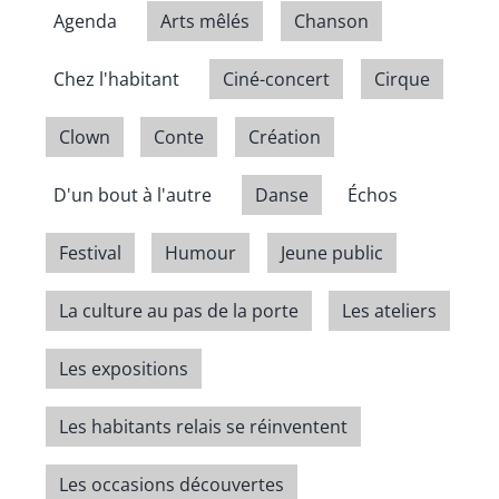
Agenda
Arts mêlés
Chanson
Chez l'habitant
Ciné-concert
Cirque
Clown
Conte
Création
D'un bout à l'autre
Danse
Échos
Festival
Humour
Jeune public
La culture au pas de la porte
Les ateliers
Les expositions
Les habitants relais se réinventent
Les occasions découvertes