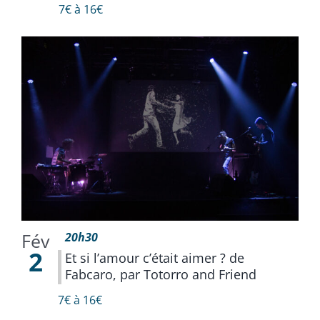
7€ à 16€
Fév
20h30
2
Et si l’amour c’était aimer ? de
Fabcaro, par Totorro and Friend
7€ à 16€