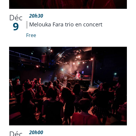
Déc
20h30
9
Melouka Fara trio en concert
Free
Déc
20h00