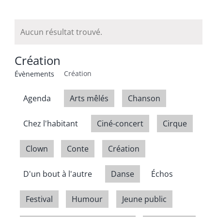
Aucun résultat trouvé.
Création
Création
Évènements
Agenda
Arts mêlés
Chanson
Chez l'habitant
Ciné-concert
Cirque
Clown
Conte
Création
D'un bout à l'autre
Danse
Échos
Festival
Humour
Jeune public