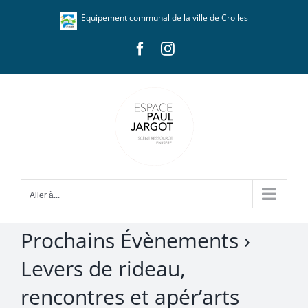
Passer
Panneau de gestion des cookies
Equipement communal de la ville de Crolles
au
contenu
Facebook
Instagram
Aller à...
Prochains Évènements
›
Levers de rideau,
rencontres et apér’arts