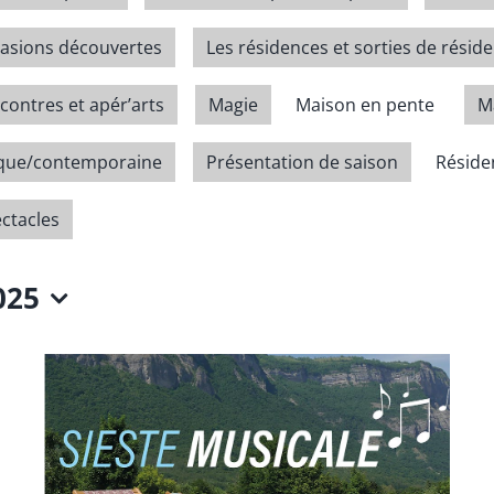
casions découvertes
Les résidences et sorties de résid
contres et apér’arts
Magie
Maison en pente
M
ique/contemporaine
Présentation de saison
Résiden
ectacles
025