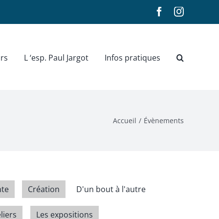
Facebook
Instagra
rs
L ‘esp. Paul Jargot
Infos pratiques
Accueil
Évènements
te
Création
D'un bout à l'autre
liers
Les expositions