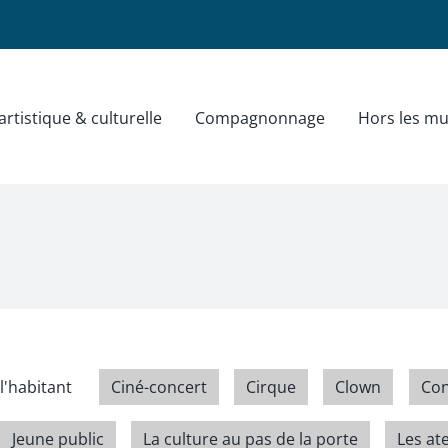
rtistique & culturelle
Compagnonnage
Hors les mu
l'habitant
Ciné-concert
Cirque
Clown
Con
Jeune public
La culture au pas de la porte
Les ate