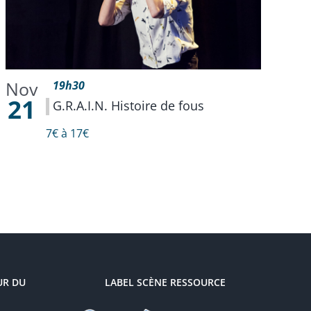
Nov
19h30
21
G.R.A.I.N. Histoire de fous
7€ à 17€
UR DU
LABEL SCÈNE RESSOURCE