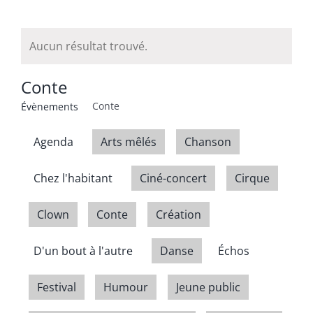
Aucun résultat trouvé.
Conte
Conte
Évènements
Agenda
Arts mêlés
Chanson
Chez l'habitant
Ciné-concert
Cirque
Clown
Conte
Création
D'un bout à l'autre
Danse
Échos
Festival
Humour
Jeune public