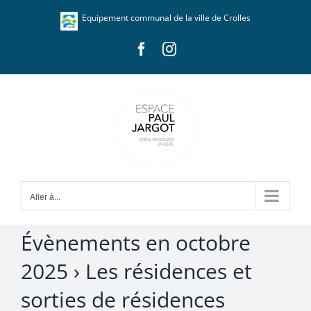
Passer
Panneau de gestion des cookies
Equipement communal de la ville de Crolles
au
contenu
Facebook
Instagram
Aller à...
Évènements en octobre
2025
› Les résidences et
sorties de résidences