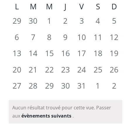
Sélectionnez
Calendrier
L
M
M
J
V
S
D
une
date.
de
0
0
0
0
0
0
0
29
30
1
2
3
4
5
Évènements
évènement,
évènement,
évènement,
évènement,
évènement,
évènemen
évèn
0
0
0
0
0
0
0
6
7
8
9
10
11
12
évènement,
évènement,
évènement,
évènement,
évènement,
évènemen
évène
0
0
0
0
0
0
0
13
14
15
16
17
18
19
évènement,
évènement,
évènement,
évènement,
évènement,
évènemen
évène
0
0
0
0
0
0
0
20
21
22
23
24
25
26
évènement,
évènement,
évènement,
évènement,
évènement,
évènemen
évène
0
0
0
0
0
0
0
27
28
29
30
31
1
2
évènement,
évènement,
évènement,
évènement,
évènement,
évènemen
évèn
Aucun résultat trouvé pour cette vue. Passer
aux
évènements suivants
.