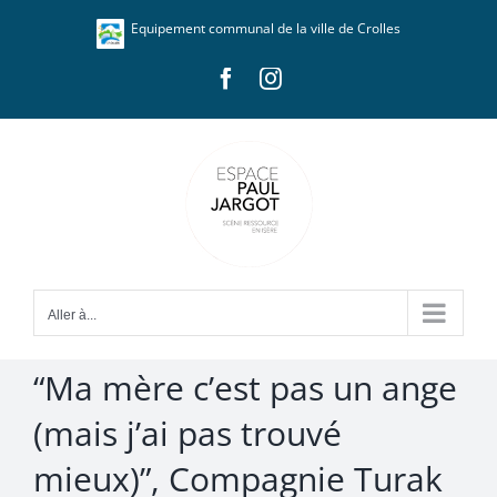
Passer
Panneau de gestion des cookies
Equipement communal de la ville de Crolles
au
contenu
Facebook
Instagram
Aller à...
“Ma mère c’est pas un ange
(mais j’ai pas trouvé
mieux)”, Compagnie Turak