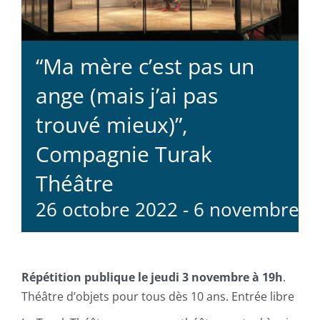
“Ma mère c’est pas un
ange (mais j’ai pas
trouvé mieux)”,
Compagnie Turak
Théâtre
26 octobre 2022
-
6 novembre 2
Répétition publique le jeudi 3 novembre à 19h
.
Théâtre d’objets pour tous dès 10 ans. Entrée libre