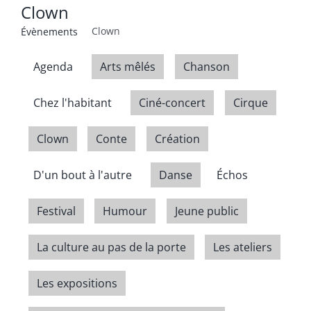
Clown
Clown
Évènements
Agenda
Arts mêlés
Chanson
Chez l'habitant
Ciné-concert
Cirque
Clown
Conte
Création
D'un bout à l'autre
Danse
Échos
Festival
Humour
Jeune public
La culture au pas de la porte
Les ateliers
Les expositions