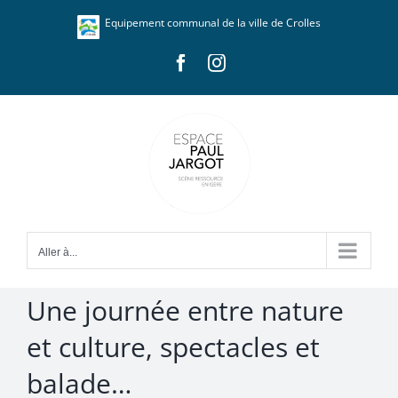
Passer
Panneau de gestion des cookies
Equipement communal de la ville de Crolles
au
contenu
Facebook
Instagram
Aller à...
Une journée entre nature
et culture, spectacles et
balade…