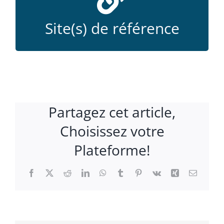
La compagnie Amaru
Site(s) de référence
La compagnie Infusion
Partagez cet article,
Choisissez votre
Plateforme!
Facebook
X
Reddit
LinkedIn
WhatsApp
Tumblr
Pinterest
Vk
Xing
Email