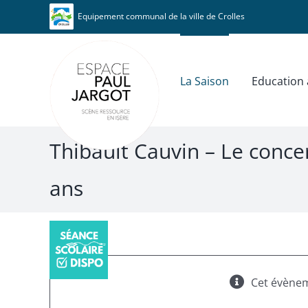
Passer
Panneau de gestion des cookies
Equipement communal de la ville de Crolles
au
contenu
La Saison
Education a
Thibault Cauvin – Le conce
ans
Cet évènem