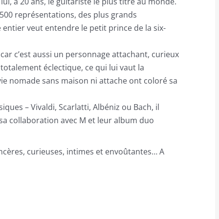
ui, à 20 ans, le guitariste le plus titré au monde.
 1500 représentations, des plus grands
entier veut entendre le petit prince de la six-
 car c’est aussi un personnage attachant, curieux
totalement éclectique, ce qui lui vaut la
vie nomade sans maison ni attache ont coloré sa
ques – Vivaldi, Scarlatti, Albéniz ou Bach, il
 sa collaboration avec M et leur album duo
ncères, curieuses, intimes et envoûtantes… A