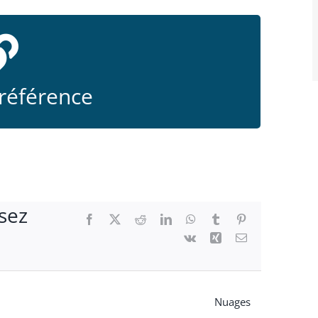
l de l'artiste
 référence
ssez
Facebook
X
Reddit
LinkedIn
WhatsApp
Tumblr
Pinterest
Vk
Xing
Email
Nuages