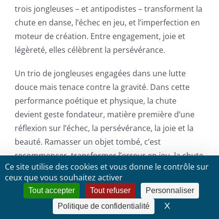
trois jongleuses – et antipodistes – transforment la
chute en danse, l’échec en jeu, et l’imperfection en
moteur de création. Entre engagement, joie et
légèreté, elles célèbrent la persévérance.
Un trio de jongleuses engagées dans une lutte
douce mais tenace contre la gravité. Dans cette
performance poétique et physique, la chute
devient geste fondateur, matière première d’une
réflexion sur l’échec, la persévérance, la joie et la
beauté. Ramasser un objet tombé, c’est
recommencer, transformer l’erreur en jeu, la chute
Ce site utilise des cookies et vous donne le contrôle sur
en danse.
ceux que vous souhaitez activer
À rebours de la quête de perfection, ce spectacle
Tout accepter
Tout refuser
Personnaliser
célèbre l’apprentissage par l’essai, l’imperfection
X
Masquer le 
Politique de confidentialité
comme moteur de création. Inspirées par la danse,