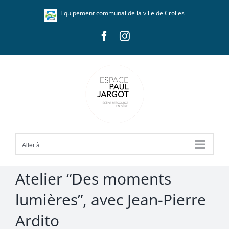
Passer
Panneau de gestion des cookies
Equipement communal de la ville de Crolles
au
contenu
Facebook
Instagram
Aller à...
Atelier “Des moments
lumières”, avec Jean-Pierre
Ardito