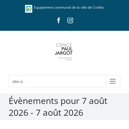
Passer
Panneau de gestion des cookies
Equipement communal de la ville de Crolles
au
contenu
Facebook
Instagram
Aller à...
Évènements pour 7 août
2026 - 7 août 2026