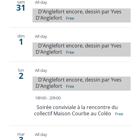
sam
All day
31
D’Anglefort encore, dessin par Yves
D’Anglefort
Free
dim
All day
1
D’Anglefort encore, dessin par Yves
D’Anglefort
Free
lun
All day
2
D’Anglefort encore, dessin par Yves
D’Anglefort
Free
18h00
-
20h00
Soirée conviviale à la rencontre du
collectif Maison Courbe au Coléo
Free
mar
All day
3