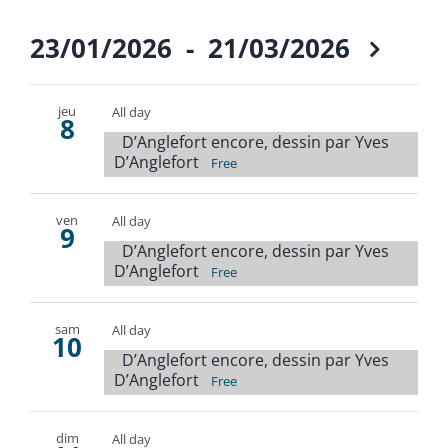
23/01/2026
 - 
21/03/2026
Select
date.
jeu
All day
8
D’Anglefort encore, dessin par Yves
D’Anglefort
Free
ven
All day
9
D’Anglefort encore, dessin par Yves
D’Anglefort
Free
sam
All day
10
D’Anglefort encore, dessin par Yves
D’Anglefort
Free
dim
All day