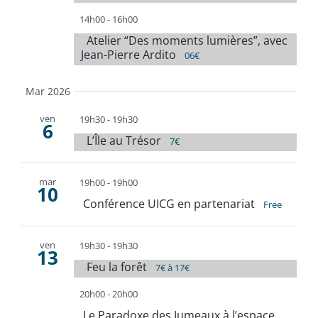
14h00
-
16h00
Atelier “Des moments lumières”, avec
Jean-Pierre Ardito
06€
Mar 2026
ven
19h30
-
19h30
6
L’Île au Trésor
7€
mar
19h00
-
19h00
10
Conférence UICG en partenariat
Free
ven
19h30
-
19h30
13
Feu la forêt
7€ à 17€
20h00
-
20h00
Le Paradoxe des Jumeaux à l’espace