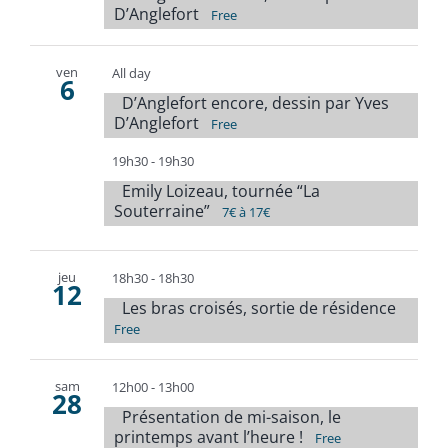
D’Anglefort
Free
ven
All day
6
D’Anglefort encore, dessin par Yves
D’Anglefort
Free
19h30
-
19h30
Emily Loizeau, tournée “La
Souterraine”
7€ à 17€
jeu
18h30
-
18h30
12
Les bras croisés, sortie de résidence
Free
sam
12h00
-
13h00
28
Présentation de mi-saison, le
printemps avant l’heure !
Free